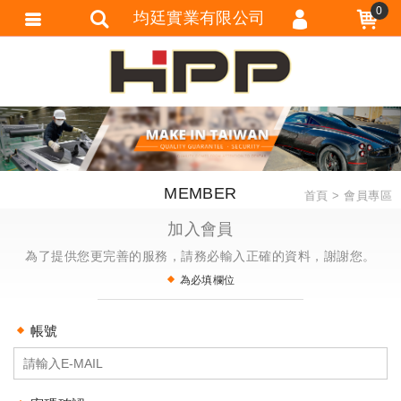
0
均廷實業有限公司
會員登入
會員註冊
忘記密碼
訂單查詢
MEMBER
首頁
會員專區
追蹤清單
加入會員
匯款通知
為了提供您更完善的服務，請務必輸入正確的資料，謝謝您。
為必填欄位
帳號