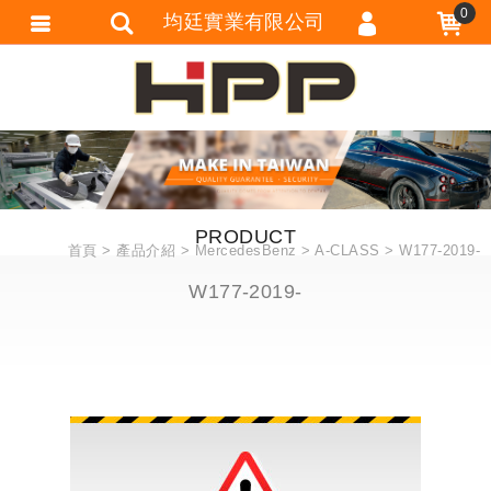
0
均廷實業有限公司
會員登入
會員註冊
忘記密碼
訂單查詢
PRODUCT
追蹤清單
首頁
產品介紹
MercedesBenz
A-CLASS
W177-2019-
匯款通知
W177-2019-